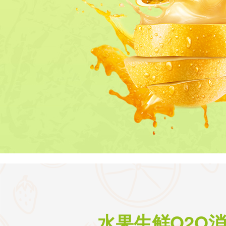
水果生鲜O2O